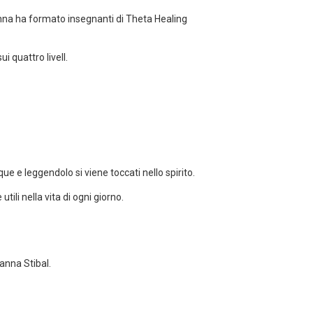
ianna ha formato insegnanti di Theta Healing
i quattro livell.
que e leggendolo si viene toccati nello spirito.
li nella vita di ogni giorno.
ianna Stibal.