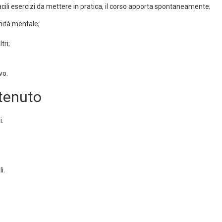
facili esercizi da mettere in pratica, il corso apporta spontaneamente;
enità mentale;
tri;
vo.
tenuto
i.
i.