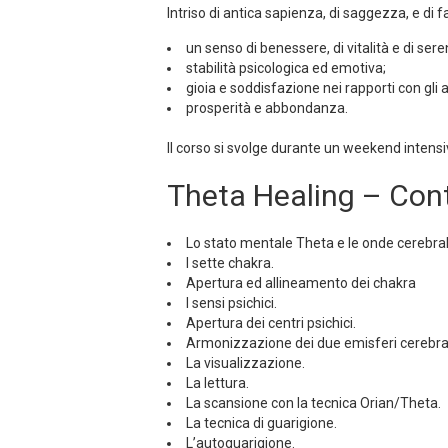
Intriso di antica sapienza, di saggezza, e di 
un senso di benessere, di vitalità e di ser
stabilità psicologica ed emotiva;
gioia e soddisfazione nei rapporti con gli al
prosperità e abbondanza.
Il corso si svolge durante un weekend intensi
Theta Healing – Con
Lo stato mentale Theta e le onde cerebral
I sette chakra.
Apertura ed allineamento dei chakra
I sensi psichici.
Apertura dei centri psichici.
Armonizzazione dei due emisferi cerebral
La visualizzazione.
La lettura.
La scansione con la tecnica Orian/Theta.
La tecnica di guarigione.
L’autoguarigione.