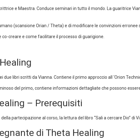
 Scrittrice e Maestra. Conduce seminari in tutto il mondo. La guaritrice V
o umano (scansione Orian / Theta) e di modificare le convinzioni erronee su
co-creare e come facilitare il processo di guarigione.
 Healing
ei due libri scritti da Vianna. Contiene il primo approccio all ‘Orion Techni
minoso del primo, contiene informazioni dettagliate che possono essere uti
aling – Prerequisiti
 della partecipazione al corso, la lettura del libro “Sali a cercare Dio” di V
egnante di Theta Healing