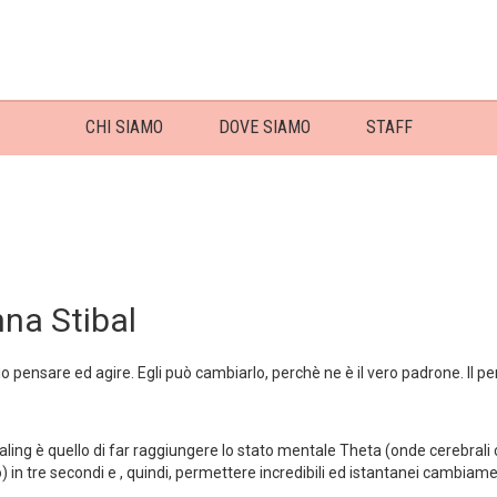
CHI SIAMO
DOVE SIAMO
STAFF
nna Stibal
o pensare ed agire. Egli può cambiarlo, perchè ne è il vero padrone. Il pen
aling è quello di far raggiungere lo stato mentale Theta (onde cerebrali 
in tre secondi e , quindi, permettere incredibili ed istantanei cambiament