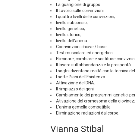
La guarigione di gruppo.
Il Lavoro sulle convinzioni.
I quattro livelli delle convinzioni;
livello subconsio;
livello genetico;
livello storico;
livello dell’anima.
Coonvinzioni chiave / base.
Test muscolare ed energetico.
Eliminare, cambiare e sostituire conviznion
Il lavoro sull’abbondanza e la prosperità.
I sogtni diventano realtà con la tecnica d
I sette Piani dell’Esistenza.
Attivazione del DNA.
Il rimpiazzo dei geni.
Cambiamento dei programmi genetici per 
Ativazione del cromosoma della giovinezza 
L’anima gemella compatibile.
Eliminazione radiazioni dal corpo.
Vianna Stibal